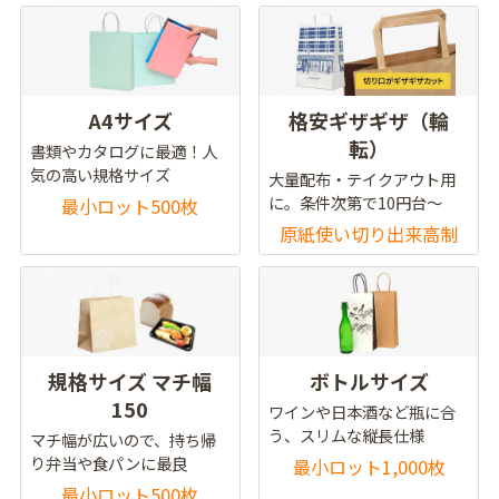
A4サイズ
格安ギザギザ（輪
転）
書類やカタログに最適！人
気の高い規格サイズ
大量配布・テイクアウト用
に。条件次第で10円台～
最小ロット500枚
原紙使い切り出来高制
規格サイズ マチ幅
ボトルサイズ
150
ワインや日本酒など瓶に合
う、スリムな縦長仕様
マチ幅が広いので、持ち帰
り弁当や食パンに最良
最小ロット1,000枚
最小ロット500枚