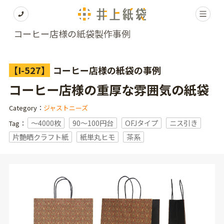
コーヒー店様の紙袋製作事例
【I-527】
コーヒー店様の紙袋の事例
コーヒー店様の重厚な雰囲気の紙袋
Category：
ジャストニーズ
〜4000枚
90～100円台
OFJタイプ
ニス引き
Tag：
片艶晒クラフト紙
紙単丸ヒモ
茶系