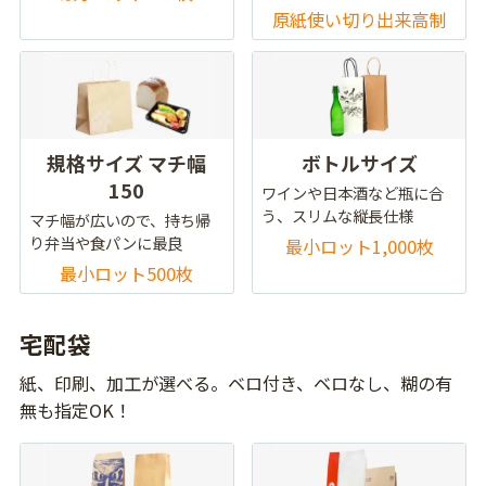
原紙使い切り出来高制
規格サイズ マチ幅
ボトルサイズ
150
ワインや日本酒など瓶に合
う、スリムな縦長仕様
マチ幅が広いので、持ち帰
り弁当や食パンに最良
最小ロット1,000枚
最小ロット500枚
宅配袋
紙、印刷、加工が選べる。ベロ付き、ベロなし、糊の有
無も指定OK！