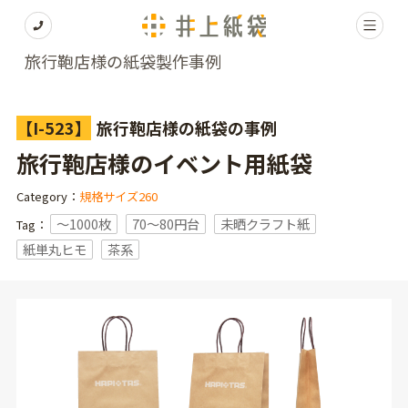
旅行鞄店様の紙袋製作事例
【I-523】
旅行鞄店様の紙袋の事例
旅行鞄店様のイベント用紙袋
Category：
規格サイズ260
〜1000枚
70～80円台
未晒クラフト紙
Tag：
紙単丸ヒモ
茶系