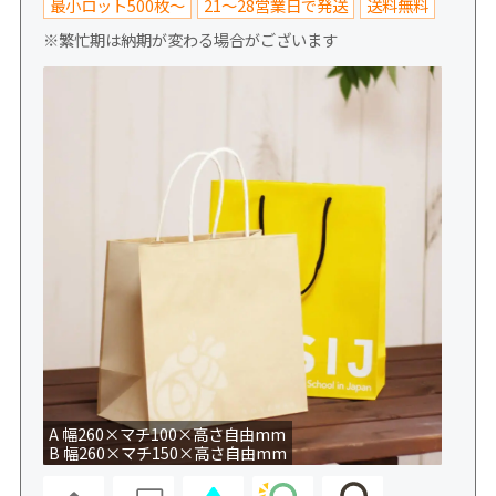
最小ロット500枚～
21～28営業日で発送
送料無料
※繁忙期は納期が変わる場合がございます
A 幅260×マチ100×高さ自由mm
B 幅260×マチ150×高さ自由mm