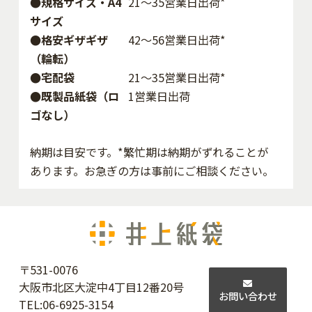
●規格サイズ・A4
21～35営業日出荷*
サイズ
●格安ギザギザ
42〜56営業日出荷*
（輪転）
●宅配袋
21～35営業日出荷*
●既製品紙袋（ロ
1営業日出荷
ゴなし）
納期は目安です。*繁忙期は納期がずれることが
あります。お急ぎの方は事前にご相談ください。
〒531-0076
大阪市北区大淀中4丁目12番20号
お問い合わせ
TEL:
06-6925-3154