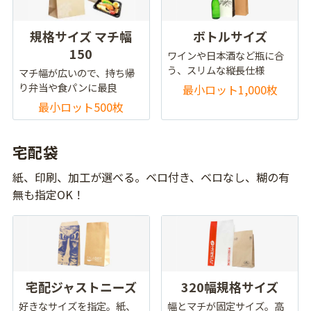
規格サイズ マチ幅
ボトルサイズ
150
ワインや日本酒など瓶に合
う、スリムな縦長仕様
マチ幅が広いので、持ち帰
り弁当や食パンに最良
最小ロット1,000枚
最小ロット500枚
宅配袋
紙、印刷、加工が選べる。ベロ付き、ベロなし、糊の有
無も指定OK！
宅配ジャストニーズ
320幅規格サイズ
好きなサイズを指定。紙、
幅とマチが固定サイズ。高