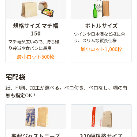
規格サイズ マチ幅
ボトルサイズ
150
ワインや日本酒など瓶に合
う、スリムな縦長仕様
マチ幅が広いので、持ち帰
り弁当や食パンに最良
最小ロット1,000枚
最小ロット500枚
宅配袋
紙、印刷、加工が選べる。ベロ付き、ベロなし、糊の有
無も指定OK！
宅配ジャストニーズ
320幅規格サイズ