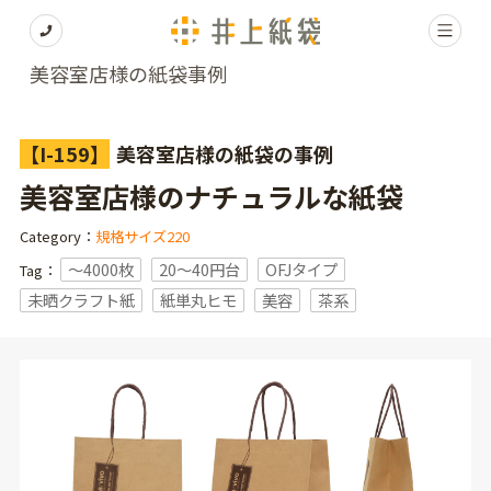
美容室店様の紙袋事例
【I-159】
美容室店様の紙袋の事例
美容室店様のナチュラルな紙袋
Category：
規格サイズ220
〜4000枚
20～40円台
OFJタイプ
Tag：
未晒クラフト紙
紙単丸ヒモ
美容
茶系