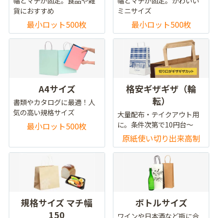
幅とマチが固定。食品や雑
幅とマチが固定。かわいい
貨におすすめ
ミニサイズ
最小ロット500枚
最小ロット500枚
A4サイズ
格安ギザギザ（輪
転）
書類やカタログに最適！人
気の高い規格サイズ
大量配布・テイクアウト用
に。条件次第で10円台～
最小ロット500枚
原紙使い切り出来高制
規格サイズ マチ幅
ボトルサイズ
150
ワインや日本酒など瓶に合