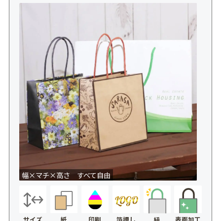
幅×マチ×高さ すべて自由
サイズ
紙
印刷
箔押し
表面加工
紐