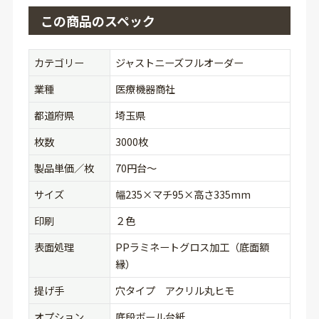
この商品のスペック
カテゴリー
ジャストニーズフルオーダー
業種
医療機器商社
都道府県
埼玉県
枚数
3000枚
製品単価／枚
70円台〜
サイズ
幅235×マチ95×高さ335mm
印刷
２色
表面処理
PPラミネートグロス加工（底面額
縁）
提げ手
穴タイプ アクリル丸ヒモ
オプション
底段ボール台紙