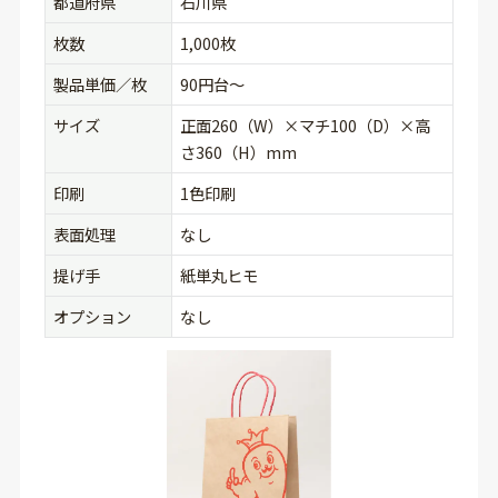
都道府県
石川県
枚数
1,000枚
製品単価／枚
90円台〜
サイズ
正面260（W）×マチ100（D）×高
さ360（H）mm
印刷
1色印刷
表面処理
なし
提げ手
紙単丸ヒモ
オプション
なし