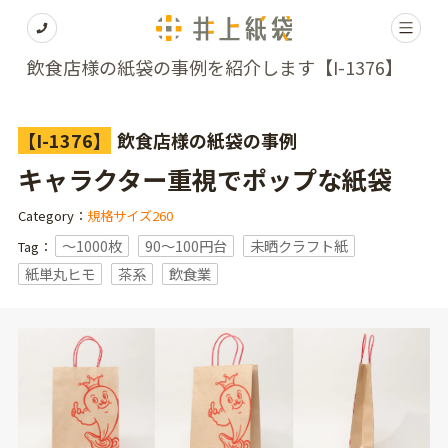
飲食店様の紙袋の事例を紹介します【I-1376】
【I-1376】
飲食店様の紙袋の事例
キャラクター重視でポップな紙袋
Category：
規格サイズ260
〜1000枚
90～100円台
未晒クラフト紙
Tag：
紙単丸ヒモ
茶系
飲食業