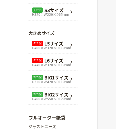
L1サイズ
ヨコ型
S3サイズ
正方形
H240×W320×D110mm
H320×W220×D65mm
L3サイズ
ヨコ型
H280×W320×D110mm
大きめサイズ
Mスクエア
正方形
L5サイズ
タテ型
H280×W280×D80mm
H400×W320×D110mm
Lスクエア
正方形
L6サイズ
タテ型
H320×W320×D110mm
H440×W320×D110mm
BIG1サイズ
ヨコ型
H310×W420×D110mm
BIG2サイズ
ヨコ型
H400×W550×D120mm
フルオーダー紙袋
ジャストニーズ