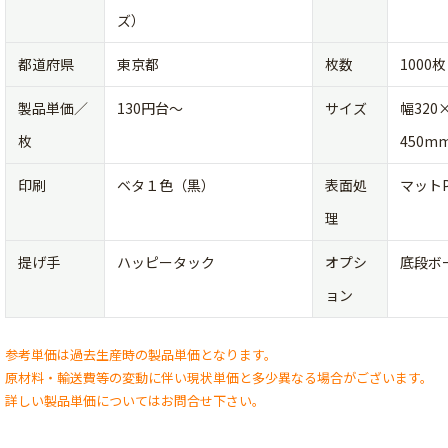
ズ）
都道府県
東京都
枚数
1000枚
製品単価／
130円台〜
サイズ
幅320
枚
450m
印刷
ベタ１色（黒）
表面処
マット
理
提げ手
ハッピータック
オプシ
底段ボ
ョン
参考単価は過去生産時の製品単価となります。
原材料・輸送費等の変動に伴い現状単価と多少異なる場合がございます。
詳しい製品単価についてはお問合せ下さい。