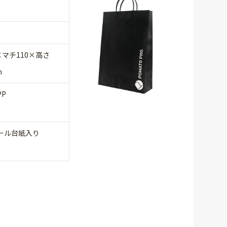
×マチ110×高さ
m
PP
ール台紙入り