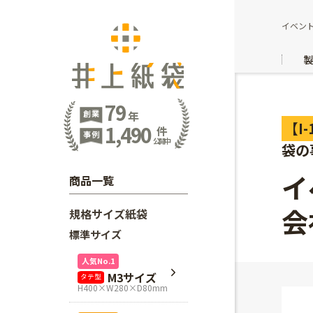
イベン
79
創業
年
【I-
1,490
件
事例
公開中
袋の
イ
商品一覧
会
規格サイズ紙袋
標準サイズ
人気No.1
M3サイズ
タテ型
H400×W280×D80mm