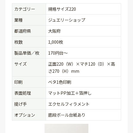
カテゴリー
規格サイズ220
業種
ジュエリーショップ
都道府県
大阪府
枚数
1,000枚
製品単価／枚
170円台〜
サイズ
正面220（W）×マチ120（D）×高
さ270（H）mm
印刷
ベタ1色印刷
表面処理
マットPP加工＋箔押し
提げ手
エクセルフィラメント
オプション
底段ボール台紙あり