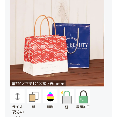
幅220×マチ120×高さ自由mm
サイズ
紙
印刷
表面加工
紐
(高さの
み)