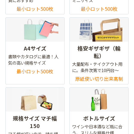
貨におすすめ
ミニサイズ
最小ロット500枚
最小ロット500枚
A4サイズ
格安ギザギザ（輪
転）
書類やカタログに最適！人
気の高い規格サイズ
大量配布・テイクアウト用
に。条件次第で10円台～
最小ロット500枚
原紙使い切り出来高制
規格サイズ マチ幅
ボトルサイズ
150
ワインや日本酒など瓶に合
う、スリムな縦長仕様
マチ幅が広いので、持ち帰