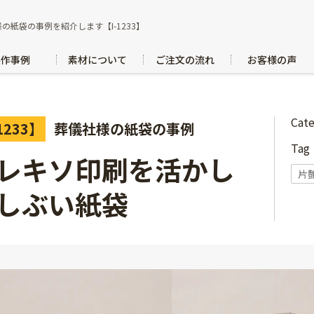
の紙袋の事例を紹介します【I-1233】
製作事例
素材について
ご注文の流れ
お客様の声
Cat
1233】
葬儀社様の紙袋の事例
Ta
レキソ印刷を活かし
片
しぶい紙袋