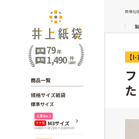
葬儀社様
79
創業
年
【I-
1,490
件
事例
公開中
フ
商品一覧
た
規格サイズ紙袋
標準サイズ
人気No.1
M3サイズ
タテ型
H400×W280×D80mm