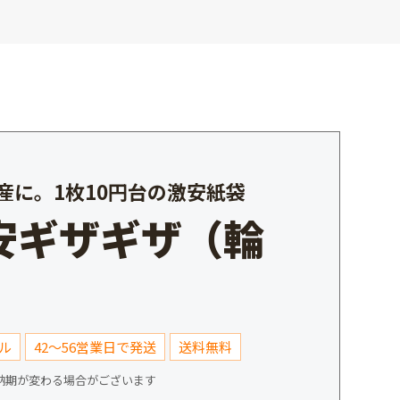
産に。1枚10円台の激安紙袋
安ギザギザ（輪
）
ル
42〜56営業日で発送
送料無料
納期が変わる場合がございます