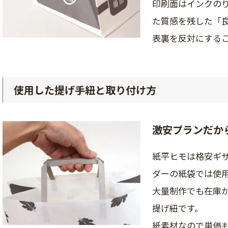
印刷面はインクの
た質感を残した「
表裏を反対にする
使用した提げ手紐と取り付け方
激安プランだか
紙平ヒモは格安ギ
ダーの紙袋では使
大量制作でも在庫
提げ紐です。
紙素材なので単価