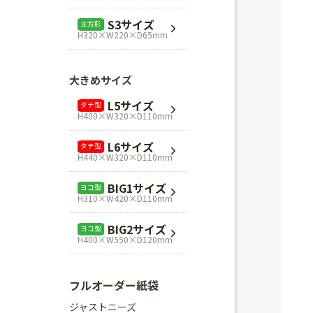
L1サイズ
ヨコ型
S3サイズ
正方形
H240×W320×D110mm
H320×W220×D65mm
L3サイズ
ヨコ型
H280×W320×D110mm
大きめサイズ
Mスクエア
正方形
L5サイズ
タテ型
H280×W280×D80mm
H400×W320×D110mm
Lスクエア
正方形
L6サイズ
タテ型
H320×W320×D110mm
H440×W320×D110mm
BIG1サイズ
ヨコ型
H310×W420×D110mm
BIG2サイズ
ヨコ型
H400×W550×D120mm
フルオーダー紙袋
ジャストニーズ