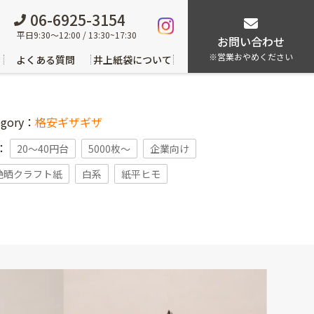
06-6925-3154
平日9:30～12:00 / 13:30~17:30
お問い合わせ
※営業おやめください
よくある質問
井上紙袋について
egory：
格安ギザギザ
g：
20～40円台
5000枚〜
企業向け
艶晒クラフト紙
白系
紙平ヒモ