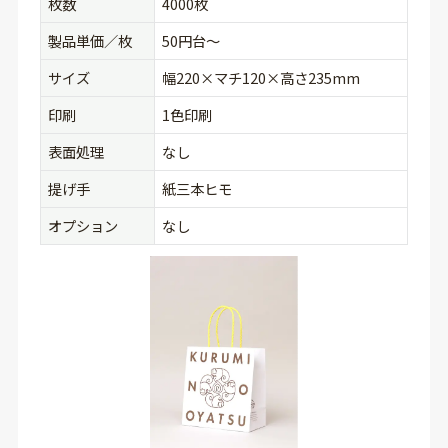
枚数
4000枚
製品単価／枚
50円台〜
サイズ
幅220×マチ120×高さ235mm
印刷
1色印刷
表面処理
なし
提げ手
紙三本ヒモ
オプション
なし