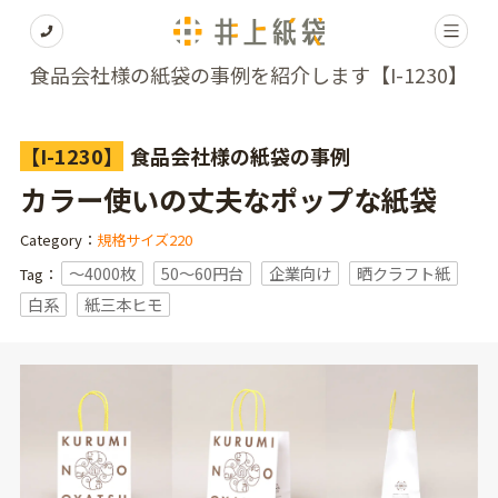
食品会社様の紙袋の事例を紹介します【I-1230】
【I-1230】
食品会社様の紙袋の事例
カラー使いの丈夫なポップな紙袋
Category：
規格サイズ220
〜4000枚
50～60円台
企業向け
晒クラフト紙
Tag：
白系
紙三本ヒモ