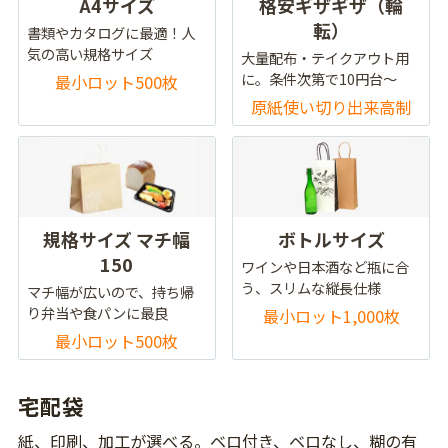
A4サイズ
格安ギザギザ（輪
転）
書類やカタログに最適！人
気の高い規格サイズ
大量配布・テイクアウト用
に。条件次第で10円台～
最小ロット500枚
原紙使い切り出来高制
規格サイズ マチ幅
ボトルサイズ
150
ワインや日本酒など瓶に合
う、スリムな縦長仕様
マチ幅が広いので、持ち帰
り弁当や食パンに最良
最小ロット1,000枚
最小ロット500枚
宅配袋
紙、印刷、加工が選べる。ベロ付き、ベロなし、糊の有