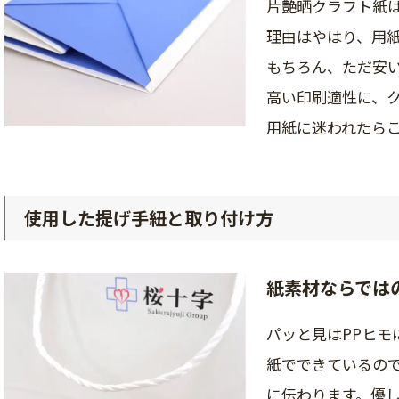
片艶晒クラフト紙は
理由はやはり、用
もちろん、ただ安
高い印刷適性に、
用紙に迷われたら
使用した提げ手紐と取り付け方
紙素材ならでは
パッと見はPPヒモ
紙でできているの
に伝わります。優