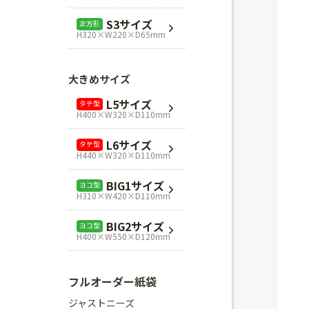
L1サイズ
ヨコ型
S3サイズ
正方形
H240×W320×D110mm
H320×W220×D65mm
L3サイズ
ヨコ型
H280×W320×D110mm
大きめサイズ
Mスクエア
正方形
L5サイズ
タテ型
H280×W280×D80mm
H400×W320×D110mm
Lスクエア
正方形
L6サイズ
タテ型
H320×W320×D110mm
H440×W320×D110mm
BIG1サイズ
ヨコ型
H310×W420×D110mm
BIG2サイズ
ヨコ型
H400×W550×D120mm
フルオーダー紙袋
ジャストニーズ