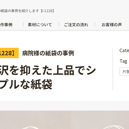
紙袋の事例を紹介します【I-1228】
製作事例
素材について
ご注文の流れ
お客様の声
Cat
1228】
病院様の紙袋の事例
Ta
沢を抑えた上品でシ
片
プルな紙袋