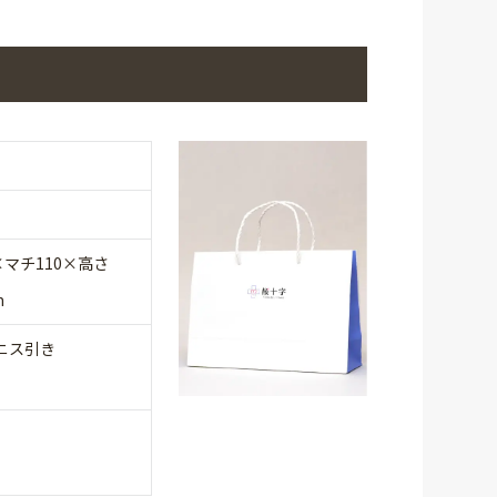
×マチ110×高さ
m
ニス引き