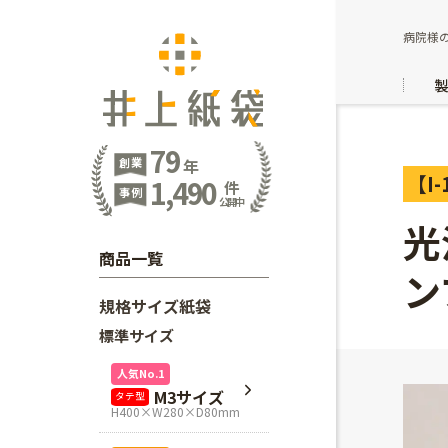
病院様の
79
創業
年
【I-
1,490
件
事例
公開中
光
商品一覧
ン
規格サイズ紙袋
標準サイズ
人気No.1
M3サイズ
タテ型
H400×W280×D80mm