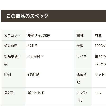
この商品のスペック
カテゴリー
規格サイズ320
業種
病院
都道府県
熊本県
枚数
1000枚
製品単価／
120円台〜
サイズ
幅320
枚
220m
印刷
3色印刷
表面処
マット
理
提げ手
紙三本ヒモ
オプシ
なし
ョン