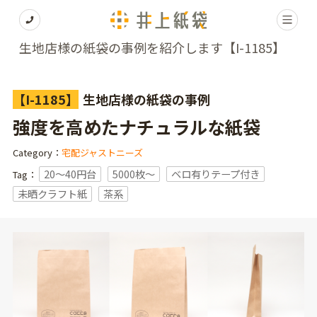
生地店様の紙袋の事例を紹介します【I-1185】
【I-1185】
生地店様の紙袋の事例
強度を高めたナチュラルな紙袋
Category：
宅配ジャストニーズ
20～40円台
5000枚〜
ベロ有りテープ付き
Tag：
未晒クラフト紙
茶系