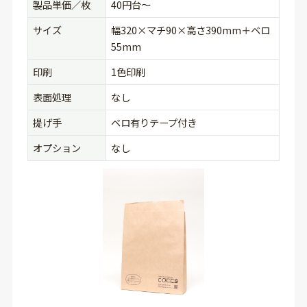
製品単価／枚
40円台〜
サイズ
幅320×マチ90×高さ390mm＋ベロ
55mm
印刷
1色印刷
表面処理
なし
提げ手
ベロ有りテープ付き
オプション
なし