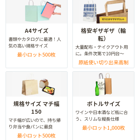
A4サイズ
格安ギザギザ（輪
転）
書類やカタログに最適！人
気の高い規格サイズ
大量配布・テイクアウト用
に。条件次第で10円台～
最小ロット500枚
原紙使い切り出来高制
規格サイズ マチ幅
ボトルサイズ
150
ワインや日本酒など瓶に合
う、スリムな縦長仕様
マチ幅が広いので、持ち帰
り弁当や食パンに最良
最小ロット1,000枚
最小ロット500枚