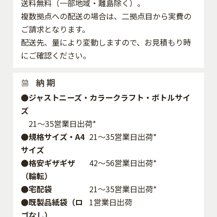
送料無料（一部地域・離島除く）。
複数拠点への配送の場合は、二拠点目から実費の
ご請求となります。
配送先、量により変動しますので、お見積もり時
にご確認ください。
納 期
●ジャストニーズ・カラークラフト・ボトルサイ
ズ
21～35営業日出荷*
●規格サイズ・A4
21～35営業日出荷*
サイズ
●格安ギザギザ
42〜56営業日出荷*
（輪転）
●宅配袋
21～35営業日出荷*
●既製品紙袋（ロ
1営業日出荷
ゴなし）