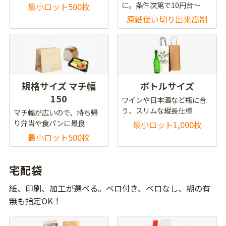
に。条件次第で10円台～
最小ロット500枚
原紙使い切り出来高制
規格サイズ マチ幅
ボトルサイズ
150
ワインや日本酒など瓶に合
う、スリムな縦長仕様
マチ幅が広いので、持ち帰
り弁当や食パンに最良
最小ロット1,000枚
最小ロット500枚
宅配袋
紙、印刷、加工が選べる。ベロ付き、ベロなし、糊の有
無も指定OK！