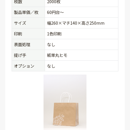
枚数
2000枚
製品単価／枚
60円台〜
サイズ
幅260×マチ140×高さ250mm
印刷
1色印刷
表面処理
なし
提げ手
紙単丸ヒモ
オプション
なし