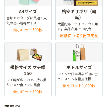
A4サイズ
格安ギザギザ（輪
転）
書類やカタログに最適！人
気の高い規格サイズ
大量配布・テイクアウト用
に。条件次第で10円台～
最小ロット500枚
原紙使い切り出来高制
規格サイズ マチ幅
ボトルサイズ
150
ワインや日本酒など瓶に合
う、スリムな縦長仕様
マチ幅が広いので、持ち帰
り弁当や食パンに最良
最小ロット1,000枚
最小ロット500枚
宅配袋