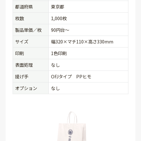
都道府県
東京都
枚数
1,000枚
製品単価／枚
90円台〜
サイズ
幅320×マチ110×高さ330mm
印刷
1色印刷
表面処理
なし
提げ手
OFJタイプ PPヒモ
オプション
なし