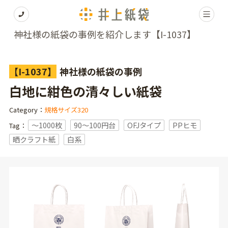
神社様の紙袋の事例を紹介します【I-1037】
【I-1037】
神社様の紙袋の事例
白地に紺色の清々しい紙袋
Category：
規格サイズ320
〜1000枚
90～100円台
OFJタイプ
PPヒモ
Tag：
晒クラフト紙
白系