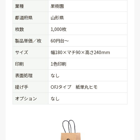
業種
果樹園
都道府県
山形県
枚数
1,000枚
製品単価／枚
60円台〜
サイズ
幅180×マチ90×高さ240mm
印刷
1色印刷
表面処理
なし
提げ手
OFJタイプ 紙単丸ヒモ
オプション
なし