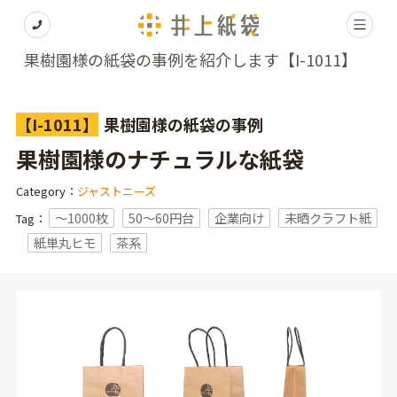
果樹園様の紙袋の事例を紹介します【I-1011】
【I-1011】
果樹園様の紙袋の事例
果樹園様のナチュラルな紙袋
Category：
ジャストニーズ
〜1000枚
50～60円台
企業向け
未晒クラフト紙
Tag：
紙単丸ヒモ
茶系