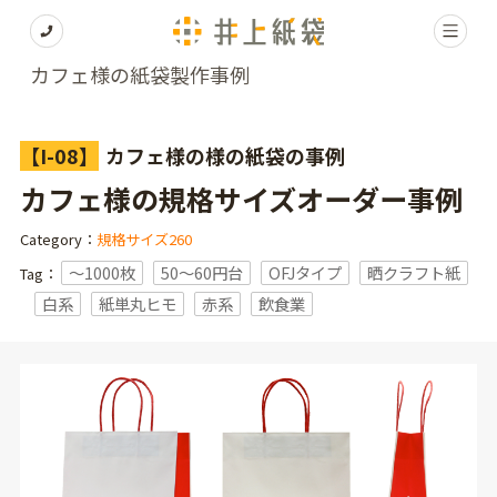
カフェ様の紙袋製作事例
【I-08】
カフェ様の様の紙袋の事例
カフェ様の規格サイズオーダー事例
Category：
規格サイズ260
〜1000枚
50～60円台
OFJタイプ
晒クラフト紙
Tag：
白系
紙単丸ヒモ
赤系
飲食業