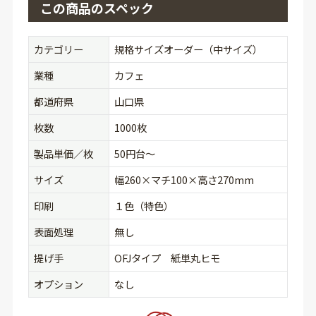
この商品のスペック
カテゴリー
規格サイズオーダー（中サイズ）
業種
カフェ
都道府県
山口県
枚数
1000枚
製品単価／枚
50円台〜
サイズ
幅260×マチ100×高さ270mm
印刷
１色（特色）
表面処理
無し
提げ手
OFJタイプ 紙単丸ヒモ
オプション
なし