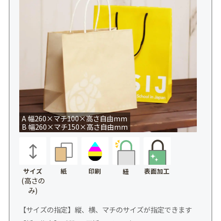
A 幅260×マチ100×高さ自由mm
B 幅260×マチ150×高さ自由mm
サイズ
紙
印刷
表面加工
紐
(高さの
み)
【サイズの指定】縦、横、マチのサイズが指定できます