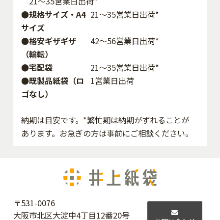
21～35営業日出荷*
●規格サイズ・A4
21～35営業日出荷*
サイズ
●格安ギザギザ
42〜56営業日出荷*
（輪転）
●宅配袋
21～35営業日出荷*
●既製品紙袋（ロ
1営業日出荷
ゴなし）
納期は目安です。*繁忙期は納期がずれることが
あります。お急ぎの方は事前にご相談ください。
〒531-0076
大阪市北区大淀中4丁目12番20号