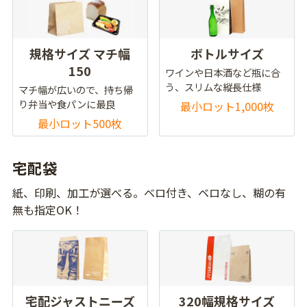
規格サイズ マチ幅
ボトルサイズ
150
ワインや日本酒など瓶に合
う、スリムな縦長仕様
マチ幅が広いので、持ち帰
り弁当や食パンに最良
最小ロット1,000枚
最小ロット500枚
宅配袋
紙、印刷、加工が選べる。ベロ付き、ベロなし、糊の有
無も指定OK！
宅配ジャストニーズ
320幅規格サイズ