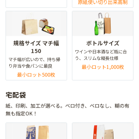
原紙使い切り出来高制
規格サイズ マチ幅
ボトルサイズ
150
ワインや日本酒など瓶に合
う、スリムな縦長仕様
マチ幅が広いので、持ち帰
り弁当や食パンに最良
最小ロット1,000枚
最小ロット500枚
宅配袋
紙、印刷、加工が選べる。ベロ付き、ベロなし、糊の有
無も指定OK！