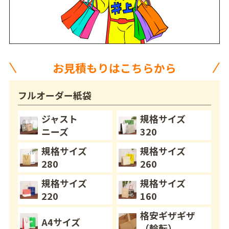
お見積もりはこちらから
フルオーダー紙袋
ジャスト
規格サイズ
ニーズ
320
規格サイズ
規格サイズ
280
260
規格サイズ
規格サイズ
220
160
格安ギザギザ
A4サイズ
（輪転）