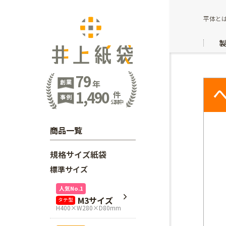
平体と
79
創業
年
1,490
件
事例
公開中
商品一覧
規格サイズ紙袋
標準サイズ
人気No.1
M3サイズ
タテ型
H400×W280×D80mm