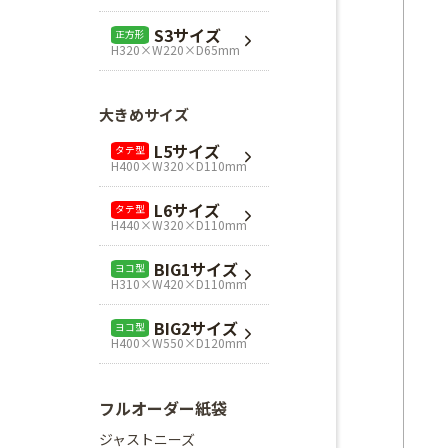
L1サイズ
ヨコ型
S3サイズ
正方形
H240×W320×D110mm
H320×W220×D65mm
L3サイズ
ヨコ型
H280×W320×D110mm
大きめサイズ
Mスクエア
正方形
L5サイズ
タテ型
H280×W280×D80mm
H400×W320×D110mm
Lスクエア
正方形
L6サイズ
タテ型
H320×W320×D110mm
H440×W320×D110mm
BIG1サイズ
ヨコ型
H310×W420×D110mm
BIG2サイズ
ヨコ型
H400×W550×D120mm
フルオーダー紙袋
ジャストニーズ