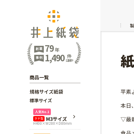
79
創業
年
1,490
件
事例
公開中
商品一覧
平素
規格サイズ紙袋
標準サイズ
本日
人気No.1
M3サイズ
▽最
タテ型
H400×W280×D80mm
食品