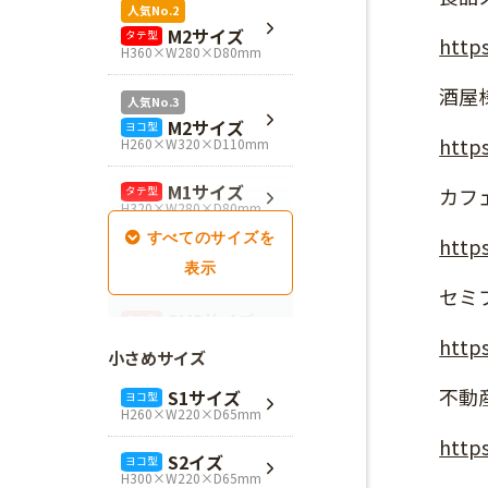
人気No.2
M2サイズ
タテ型
https
H360×W280×D80mm
酒屋
人気No.3
M2サイズ
ヨコ型
https
H260×W320×D110mm
M1サイズ
カフ
タテ型
H320×W280×D80mm
https
SM1サイズ
タテ型
H280×W260×D100mm
セミ
SM2サイズ
タテ型
H320×W260×D100mm
https
小さめサイズ
SM3サイズ
タテ型
不動
S1サイズ
ヨコ型
H360×W260×D100mm
H260×W220×D65mm
https
L4サイズ
タテ型
S2イズ
ヨコ型
H360×W320×D110mm
H300×W220×D65mm