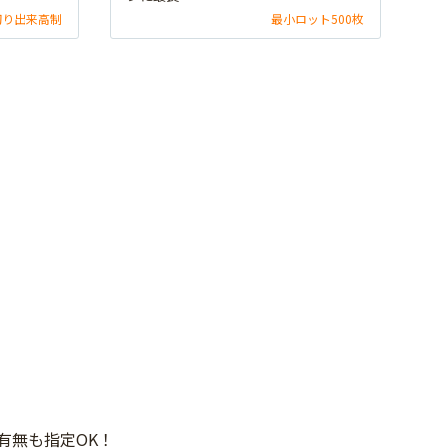
切り出来高制
最小ロット500枚
有無も指定OK！