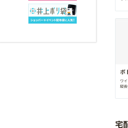
ボ
ワイ
縦長
宅