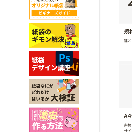
規
幅と
A
書類
サイ