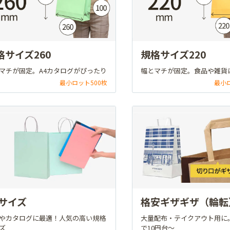
格サイズ260
規格サイズ220
マチが固定。A4カタログがぴったり
幅とマチが固定。食品や雑貨
最小ロット500枚
最小
4サイズ
格安ギザギザ（輪転
やカタログに最適！人気の高い規格
大量配布・テイクアウト用に
ズ
で10円台～