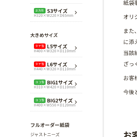
紙袋
L1サイズ
ヨコ型
S3サイズ
正方形
H240×W320×D110mm
H320×W220×D65mm
オリ
L3サイズ
ヨコ型
また
H280×W320×D110mm
大きめサイズ
に添
Mスクエア
正方形
L5サイズ
タテ型
H280×W280×D80mm
H400×W320×D110mm
当該
Lスクエア
正方形
ざっ
L6サイズ
タテ型
H320×W320×D110mm
H440×W320×D110mm
お客
BIG1サイズ
ヨコ型
H310×W420×D110mm
今後
BIG2サイズ
ヨコ型
H400×W550×D120mm
フルオーダー紙袋
お
ジャストニーズ