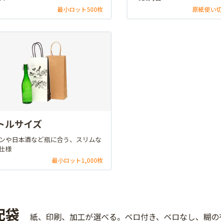
最小ロット500枚
原紙使い
トルサイズ
ンや日本酒など瓶に合う、スリムな
仕様
最小ロット1,000枚
配袋
紙、印刷、加工が選べる。ベロ付き、ベロなし、糊の