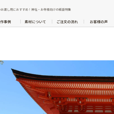
i/ino-ue.jp/public_html/wp/wp-content/themes/ino-ue
のお渡し用におすすめ！神社・お寺様向けの紙袋特集
製作事例
素材について
ご注文の流れ
お客様の声