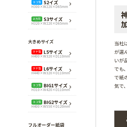
S2イズ
ヨコ型
H360×W320×D110mm
H300×W220×D65mm
L1サイズ
ヨコ型
S3サイズ
正方形
H240×W320×D110mm
H320×W220×D65mm
L3サイズ
ヨコ型
H280×W320×D110mm
大きめサイズ
当社
Mスクエア
正方形
が選
L5サイズ
タテ型
H280×W280×D80mm
H400×W320×D110mm
いが
Lスクエア
正方形
でも
L6サイズ
タテ型
H320×W320×D110mm
H440×W320×D110mm
で紙
BIG1サイズ
気で
ヨコ型
H310×W420×D110mm
BIG2サイズ
ヨコ型
H400×W550×D120mm
フルオーダー紙袋