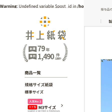
Warning
: Undefined variable $post_id in
/home/inoue7kam
授与品
79
創業
年
1,490
件
事例
公開中
商品一覧
規格サイズ紙袋
標準サイズ
人気No.1
M3サイズ
タテ型
H400×W280×D80mm