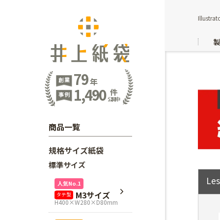
Illus
79
創業
年
1,490
件
事例
公開中
商品一覧
規格サイズ紙袋
標準サイズ
Le
人気No.1
M3サイズ
タテ型
H400×W280×D80mm