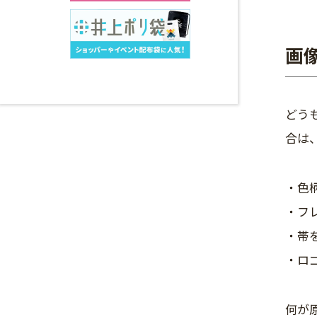
画
どう
合は
・色
・フ
・帯
・ロ
何が