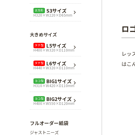
L1サイズ
ヨコ型
S3サイズ
正方形
H240×W320×D110mm
H320×W220×D65mm
L3サイズ
ヨコ型
ロ
H280×W320×D110mm
大きめサイズ
Mスクエア
正方形
L5サイズ
タテ型
H280×W280×D80mm
H400×W320×D110mm
レッ
Lスクエア
正方形
L6サイズ
はこ
タテ型
H320×W320×D110mm
H440×W320×D110mm
BIG1サイズ
ヨコ型
H310×W420×D110mm
BIG2サイズ
ヨコ型
H400×W550×D120mm
フルオーダー紙袋
ジャストニーズ