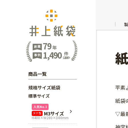
79
創業
年
1,490
件
事例
公開中
商品一覧
平素
規格サイズ紙袋
標準サイズ
紙袋
人気No.1
M3サイズ
▽最
タテ型
H400×W280×D80mm
神宮