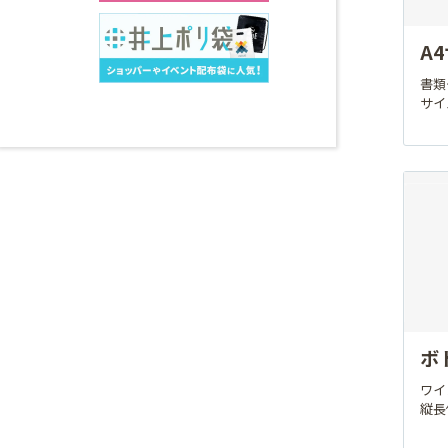
A
書類
サイ
ボ
ワイ
縦長