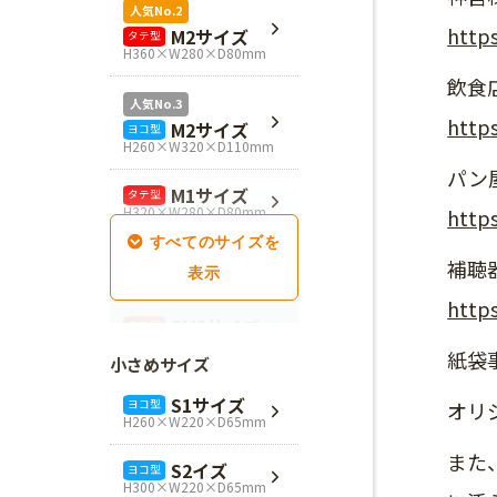
人気No.2
https
M2サイズ
タテ型
H360×W280×D80mm
飲食
人気No.3
https
M2サイズ
ヨコ型
H260×W320×D110mm
パン
M1サイズ
タテ型
H320×W280×D80mm
https
SM1サイズ
タテ型
補聴
H280×W260×D100mm
https
SM2サイズ
タテ型
H320×W260×D100mm
紙袋
小さめサイズ
SM3サイズ
タテ型
S1サイズ
ヨコ型
オリ
H360×W260×D100mm
H260×W220×D65mm
L4サイズ
また
タテ型
S2イズ
ヨコ型
H360×W320×D110mm
H300×W220×D65mm