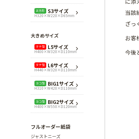
に添
L1サイズ
ヨコ型
S3サイズ
正方形
当該
H240×W320×D110mm
H320×W220×D65mm
ざっ
L3サイズ
ヨコ型
H280×W320×D110mm
大きめサイズ
お客
Mスクエア
正方形
L5サイズ
タテ型
H280×W280×D80mm
今後
H400×W320×D110mm
Lスクエア
正方形
L6サイズ
タテ型
H320×W320×D110mm
H440×W320×D110mm
BIG1サイズ
ヨコ型
H310×W420×D110mm
BIG2サイズ
ヨコ型
H400×W550×D120mm
フルオーダー紙袋
ジャストニーズ