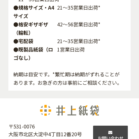
●規格サイズ・A4
21～35営業日出荷*
サイズ
●格安ギザギザ
42〜56営業日出荷*
（輪転）
●宅配袋
21～35営業日出荷*
●既製品紙袋（ロ
1営業日出荷
ゴなし）
納期は目安です。*繁忙期は納期がずれることが
あります。お急ぎの方は事前にご相談ください。
〒531-0076
大阪市北区大淀中4丁目12番20号
お問い合わせ