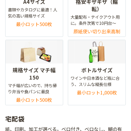
A4サイズ
格安ギザギザ（輪
転）
書類やカタログに最適！人
気の高い規格サイズ
大量配布・テイクアウト用
に。条件次第で10円台～
最小ロット500枚
原紙使い切り出来高制
規格サイズ マチ幅
ボトルサイズ
150
ワインや日本酒など瓶に合
う、スリムな縦長仕様
マチ幅が広いので、持ち帰
り弁当や食パンに最良
最小ロット1,000枚
最小ロット500枚
宅配袋
紙、印刷、加工が選べる。ベロ付き、ベロなし、糊の有