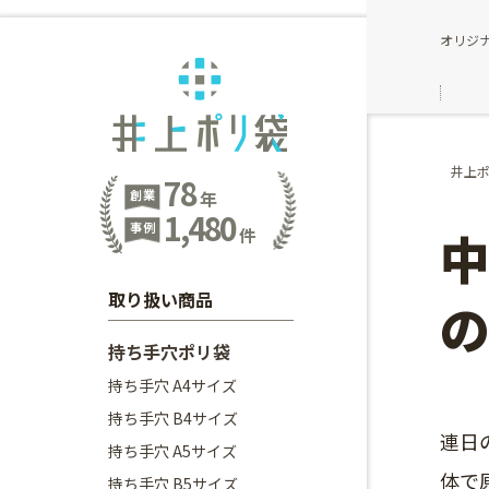
オリジ
井上
78
創業
年
1,480
事例
件
取り扱い商品
持ち手穴ポリ袋
持ち手穴 A4サイズ
持ち手穴 B4サイズ
連日
持ち手穴 A5サイズ
体で
持ち手穴 B5サイズ