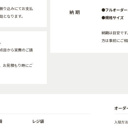
振り込みにてお支払
●フルオーダー
納 期
始となります。
●規格サイズ
納期は目安です
方は事前にご相
。
点目から実費のご請
、お見積もり時にご
オーダ
袋
レジ袋
入稿方法