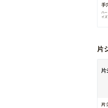
手
ハー
イズ
片
片