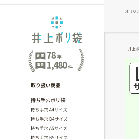
オリジ
井上
78
創業
年
1,480
事例
件
取り扱い商品
持ち手穴ポリ袋
持ち手穴 A4サイズ
持ち手穴 B4サイズ
持ち手穴 A5サイズ
持ち手穴 B5サイズ